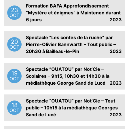
Formation BAFA Approfondissement
23
“Mystère et énigmes” à Maintenon durant
OCT
6 jours
2023
Spectacle “Les contes de la ruche” par
20
Pierre-Olivier Bannwarth – Tout public –
OCT
20h30 à Bailleau-le-Pin
2023
Spectacle “OUATOU” par Not’Cie –
19
Scolaires – 9h15, 10h30 et 14h30 à la
OCT
médiathèque George Sand de Lucé
2023
Spectacle “OUATOU” par Not’Cie – Tout
18
public – 10h15 à la médiathèque Georges
OCT
Sand de Lucé
2023