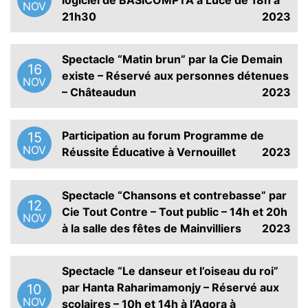
logiciel de BASICOMPTA à Lucé de 18h à
NOV
21h30
2023
Spectacle “Matin brun” par la Cie Demain
16
existe – Réservé aux personnes détenues
NOV
– Châteaudun
2023
Participation au forum Programme de
15
NOV
Réussite Éducative à Vernouillet
2023
Spectacle “Chansons et contrebasse” par
12
Cie Tout Contre – Tout public – 14h et 20h
NOV
à la salle des fêtes de Mainvilliers
2023
Spectacle “Le danseur et l’oiseau du roi”
par Hanta Raharimamonjy – Réservé aux
10
NOV
scolaires – 10h et 14h à l’Agora à