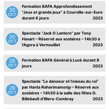
Formation BAFA Approfondissement
30
“Jeux et grands jeux” à Courville-sur-Eure
OCT
durant 6 jours
2023
Spectacle “Jack O Lantern” par Tony
30
Havart – Réservé aux scolaires – 14h30 à
OCT
l’Agora à Vernouillet
2023
Formation BAFA Général à Lucé durant 8
28
OCT
jours
2023
Spectacle “Le danseur et l’oiseau du roi”
par Hanta Raharimamonjy – Réservé aux
26
OCT
scolaires – 14h30 à la salle des fêtes G.
Billebault d’Illiers-Combray
2023