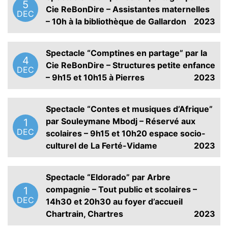
5
Cie ReBonDire – Assistantes maternelles
DEC
– 10h à la bibliothèque de Gallardon
2023
Spectacle “Comptines en partage” par la
4
Cie ReBonDire – Structures petite enfance
DEC
– 9h15 et 10h15 à Pierres
2023
Spectacle “Contes et musiques d’Afrique”
par Souleymane Mbodj – Réservé aux
1
DEC
scolaires – 9h15 et 10h20 espace socio-
culturel de La Ferté-Vidame
2023
Spectacle “Eldorado” par Arbre
compagnie – Tout public et scolaires –
1
DEC
14h30 et 20h30 au foyer d’accueil
Chartrain, Chartres
2023