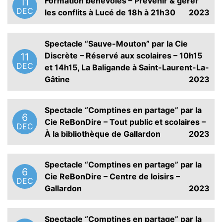
Formation bénévoles – Prévenir & gérer
11
DEC
les conflits à Lucé de 18h à 21h30
2023
Spectacle “Sauve-Mouton” par la Cie
Discrète – Réservé aux scolaires – 10h15
11
DEC
et 14h15, La Baligande à Saint-Laurent-La-
Gâtine
2023
Spectacle “Comptines en partage” par la
6
Cie ReBonDire – Tout public et scolaires –
DEC
À la bibliothèque de Gallardon
2023
Spectacle “Comptines en partage” par la
6
Cie ReBonDire – Centre de loisirs –
DEC
Gallardon
2023
Spectacle “Comptines en partage” par la