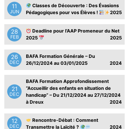
Classes de Découverte : Des Évasions
11
JUN
Pédagogiques pour vos Élèves !
2025
Deadline pour l’AAP Promeneur du Net
28
FEB
2025
2025
BAFA Formation Générale – Du
26
DEC
26/12/2024 au 03/01/2025
2024
BAFA Formation Approfondissement
“Accueillir des enfants en situation de
21
DEC
handicap” – Du 21/12/2024 au 27/12/2024
à Dreux
2024
Rencontre-Débat : Comment
12
DEC
Transmettre la Laïcité ?
2024