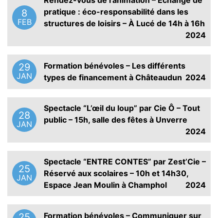
Rendez-vous de l’animation – Échange de
pratique : éco-responsabilité dans les
8
FEB
structures de loisirs – À Lucé de 14h à 16h
2024
Formation bénévoles – Les différents
29
JAN
types de financement à Châteaudun
2024
Spectacle “L’œil du loup” par Cie Ô – Tout
28
public – 15h, salle des fêtes à Unverre
JAN
2024
Spectacle “ENTRE CONTES” par Zest’Cie –
25
Réservé aux scolaires – 10h et 14h30,
JAN
Espace Jean Moulin à Champhol
2024
Formation bénévoles – Communiquer sur
25